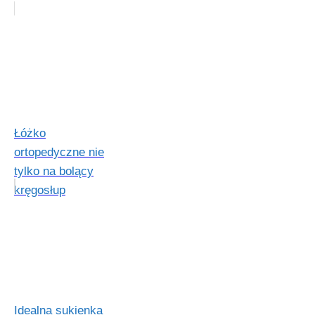
Łóżko
ortopedyczne nie
tylko na bolący
kręgosłup
Idealna sukienka