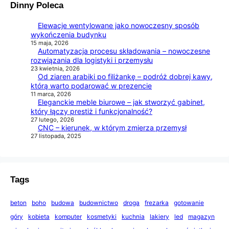
Dinny Poleca
Elewacje wentylowane jako nowoczesny sposób
wykończenia budynku
15 maja, 2026
Automatyzacja procesu składowania – nowoczesne
rozwiązania dla logistyki i przemysłu
23 kwietnia, 2026
Od ziaren arabiki po filiżankę – podróż dobrej kawy,
którą warto podarować w prezencie
11 marca, 2026
Eleganckie meble biurowe – jak stworzyć gabinet,
który łączy prestiż i funkcjonalność?
27 lutego, 2026
CNC – kierunek, w którym zmierza przemysł
27 listopada, 2025
Tags
beton
boho
budowa
budownictwo
droga
frezarka
gotowanie
góry
kobieta
komputer
kosmetyki
kuchnia
lakiery
led
magazyn