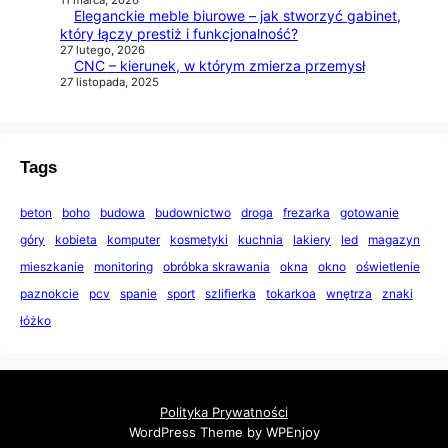
Eleganckie meble biurowe – jak stworzyć gabinet,
który łączy prestiż i funkcjonalność?
27 lutego, 2026
CNC – kierunek, w którym zmierza przemysł
27 listopada, 2025
Tags
beton
boho
budowa
budownictwo
droga
frezarka
gotowanie
góry
kobieta
komputer
kosmetyki
kuchnia
lakiery
led
magazyn
mieszkanie
monitoring
obróbka skrawania
okna
okno
oświetlenie
paznokcie
pcv
spanie
sport
szlifierka
tokarkoa
wnętrza
znaki
łóżko
Polityka Prywatności
WordPress Theme by WPEnjoy