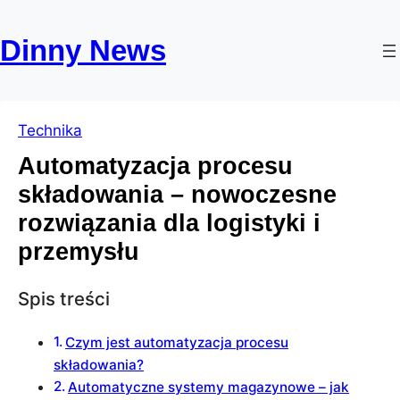
Przejdź
Skip
do
to
Dinny News
treści
content
Technika
Automatyzacja procesu
składowania – nowoczesne
rozwiązania dla logistyki i
przemysłu
Spis treści
Czym jest automatyzacja procesu
składowania?
Automatyczne systemy magazynowe – jak