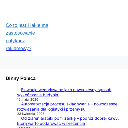
Co to jest i jakie ma
zastosowanie
potykacz
reklamowy?
Dinny Poleca
Elewacje wentylowane jako nowoczesny sposób
wykończenia budynku
15 maja, 2026
Automatyzacja procesu składowania – nowoczesne
rozwiązania dla logistyki i przemysłu
23 kwietnia, 2026
Od ziaren arabiki po filiżankę – podróż dobrej kawy,
którą warto podarować w prezencie
11 marca, 2026