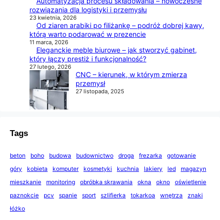
Automatyzacja procesu składowania – nowoczesne
rozwiązania dla logistyki i przemysłu
23 kwietnia, 2026
Od ziaren arabiki po filiżankę – podróż dobrej kawy,
którą warto podarować w prezencie
11 marca, 2026
Eleganckie meble biurowe – jak stworzyć gabinet,
który łączy prestiż i funkcjonalność?
27 lutego, 2026
CNC – kierunek, w którym zmierza
przemysł
27 listopada, 2025
Tags
beton
boho
budowa
budownictwo
droga
frezarka
gotowanie
góry
kobieta
komputer
kosmetyki
kuchnia
lakiery
led
magazyn
mieszkanie
monitoring
obróbka skrawania
okna
okno
oświetlenie
paznokcie
pcv
spanie
sport
szlifierka
tokarkoa
wnętrza
znaki
łóżko