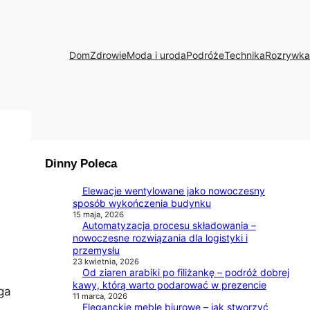
Dom
Zdrowie
Moda i uroda
Podróże
Technika
Rozrywka
Dinny Poleca
Elewacje wentylowane jako nowoczesny
sposób wykończenia budynku
15 maja, 2026
Automatyzacja procesu składowania –
nowoczesne rozwiązania dla logistyki i
przemysłu
23 kwietnia, 2026
Od ziaren arabiki po filiżankę – podróż dobrej
kawy, którą warto podarować w prezencie
ga
11 marca, 2026
Eleganckie meble biurowe – jak stworzyć