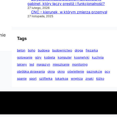
gabinet, który łączy prestiż i funkcjonalność?
27 lutego, 2026
CNC – kierunek, w którym zmierza przemysł
27 listopada, 2025
nie
Tags
beton
boho
budowa
budownictwo
droga
frezarka
gotowanie
góry
kobieta
komputer
kosmetyki
kuchnia
lakiery
led
magazyn
mieszkanie
monitoring
obróbka skrawania
okna
okno
oświetlenie
paznokcie
pcv
spanie
sport
szlifierka
tokarkoa
wnętrza
znaki
łóżko