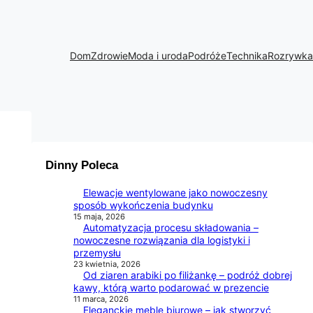
Dom
Zdrowie
Moda i uroda
Podróże
Technika
Rozrywka
Dinny Poleca
Elewacje wentylowane jako nowoczesny
sposób wykończenia budynku
15 maja, 2026
Automatyzacja procesu składowania –
nowoczesne rozwiązania dla logistyki i
przemysłu
23 kwietnia, 2026
Od ziaren arabiki po filiżankę – podróż dobrej
kawy, którą warto podarować w prezencie
11 marca, 2026
Eleganckie meble biurowe – jak stworzyć