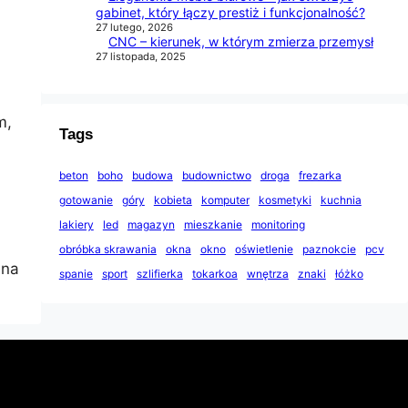
gabinet, który łączy prestiż i funkcjonalność?
27 lutego, 2026
CNC – kierunek, w którym zmierza przemysł
27 listopada, 2025
m,
Tags
beton
boho
budowa
budownictwo
droga
frezarka
gotowanie
góry
kobieta
komputer
kosmetyki
kuchnia
lakiery
led
magazyn
mieszkanie
monitoring
obróbka skrawania
okna
okno
oświetlenie
paznokcie
pcv
 na
spanie
sport
szlifierka
tokarkoa
wnętrza
znaki
łóżko