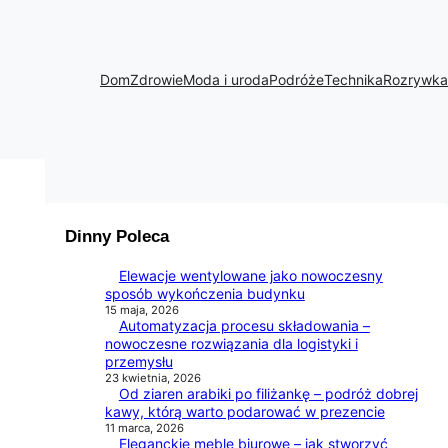
Dom
Zdrowie
Moda i uroda
Podróże
Technika
Rozrywka
Dinny Poleca
Elewacje wentylowane jako nowoczesny
sposób wykończenia budynku
15 maja, 2026
Automatyzacja procesu składowania –
nowoczesne rozwiązania dla logistyki i
przemysłu
23 kwietnia, 2026
Od ziaren arabiki po filiżankę – podróż dobrej
kawy, którą warto podarować w prezencie
11 marca, 2026
Eleganckie meble biurowe – jak stworzyć