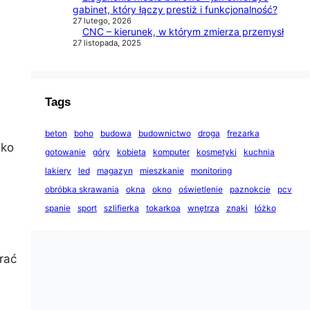
gabinet, który łączy prestiż i funkcjonalność?
27 lutego, 2026
CNC – kierunek, w którym zmierza przemysł
27 listopada, 2025
Tags
beton
boho
budowa
budownictwo
droga
frezarka
lko
gotowanie
góry
kobieta
komputer
kosmetyki
kuchnia
lakiery
led
magazyn
mieszkanie
monitoring
obróbka skrawania
okna
okno
oświetlenie
paznokcie
pcv
spanie
sport
szlifierka
tokarkoa
wnętrza
znaki
łóżko
rać