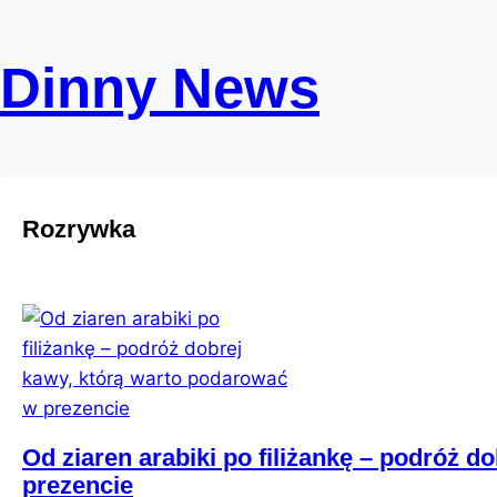
Skip
to
Dinny News
content
Rozrywka
Od ziaren arabiki po filiżankę – podróż 
prezencie