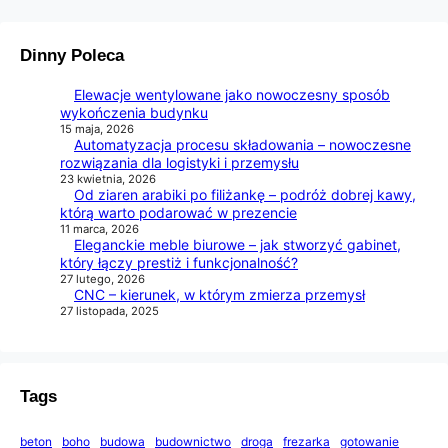
Dinny Poleca
Elewacje wentylowane jako nowoczesny sposób
wykończenia budynku
15 maja, 2026
Automatyzacja procesu składowania – nowoczesne
rozwiązania dla logistyki i przemysłu
23 kwietnia, 2026
Od ziaren arabiki po filiżankę – podróż dobrej kawy,
którą warto podarować w prezencie
11 marca, 2026
Eleganckie meble biurowe – jak stworzyć gabinet,
który łączy prestiż i funkcjonalność?
27 lutego, 2026
CNC – kierunek, w którym zmierza przemysł
27 listopada, 2025
Tags
beton
boho
budowa
budownictwo
droga
frezarka
gotowanie