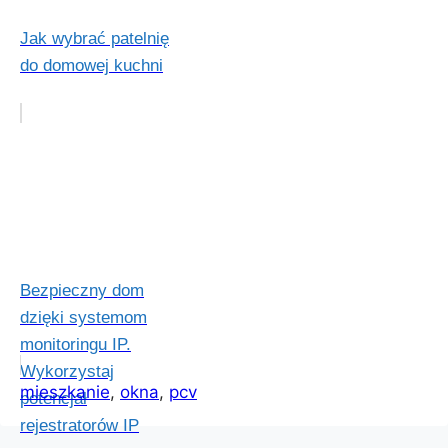
Jak wybrać patelnię
do domowej kuchni
Bezpieczny dom
dzięki systemom
monitoringu IP.
Wykorzystaj
mieszkanie
, 
okna
, 
pcv
potencjał
rejestratorów IP